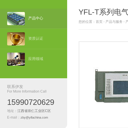
YFL-T系列
产品中心
您的位置：
首页
-
产品与服务
-
资质认证
应用领域
联系伊发
For More Information Call
15990720629
地址：
江西省崇仁工业区C区
E-mail：
zby@yifachina.com